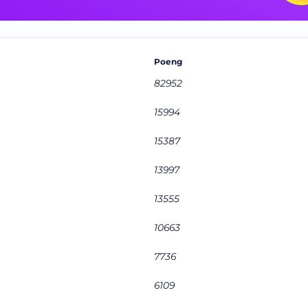
Poeng
82952
15994
15387
13997
13555
10663
7736
6109