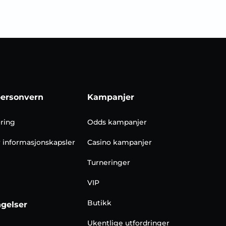
personvern
Kampanjer
ring
Odds kampanjer
r informasjonskapsler
Casino kampanjer
Turneringer
VIP
Butikk
ngelser
Ukentlige utfordringer