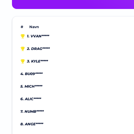
#
Navn
1.
VVAN*****
2.
DRAG*****
3.
KYLE*****
4.
BU09*****
5.
MICH*****
6.
ALIC*****
7.
NUMB*****
8.
ANGE*****