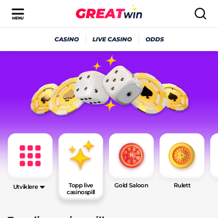
CASINO
LIVE CASINO
ODDS
Topp live
Gold Saloon
Rulett
Utviklere
casinospill