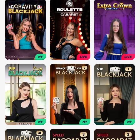
NY
LIVE
LIVE
NY
NY
NY