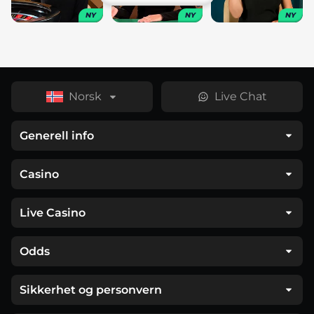
NY
NY
NY
Norsk
Live Chat
Generell info
Casino
Live Casino
Odds
Sikkerhet og personvern