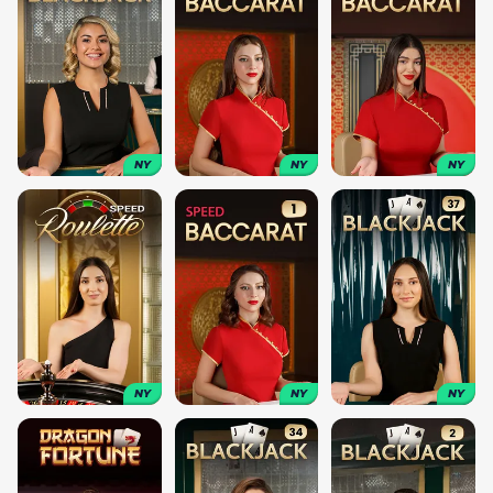
NY
NY
NY
NY
NY
NY