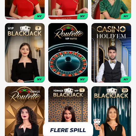
NY
NY
NY
NY
NY
NY
FLERE SPILL