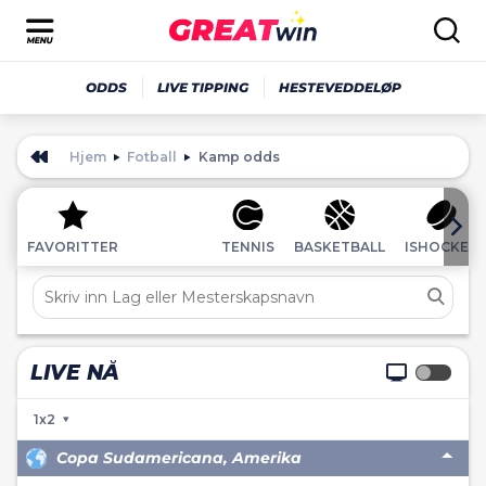
ODDS
LIVE TIPPING
HESTEVEDDELØP
Hjem
Fotball
Kamp odds
FAVORITTER
FOTBALL
TENNIS
BASKETBALL
ISHOCKEY
LIVE NÅ
1x2
Copa Sudamericana, Amerika