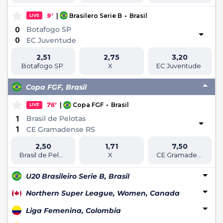
9'
|
Brasilero Serie B
•
Brasil
LIVE
Botafogo SP
0
0
EC Juventude
2,51
2,75
3,20
Botafogo SP
X
EC Juventude
Copa FGF, Brasil
76'
|
Copa FGF
•
Brasil
LIVE
Brasil de Pelotas
1
1
CE Gramadense RS
2,50
1,71
7,50
Brasil de Pelotas
X
CE Gramadense RS
U20 Brasileiro Serie B, Brasil
Northern Super League, Women, Canada
Liga Femenina, Colombia