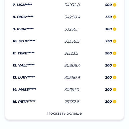
7.
LISA*****
34932.8
400
8.
BIGG*****
34200.4
350
9.
0904*****
33258.1
300
10.
STUF*****
32358.5
250
11.
TERE*****
31523.5
200
12.
VALL*****
30808.4
200
13.
LUKY*****
30550.9
200
14.
MASS*****
30091.0
200
15.
PETR*****
29732.8
200
Показать больше