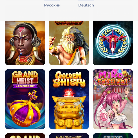
Русский
Deutsch