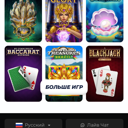
БОЛЬШЕ ИГР
Русский
Лайв Чат