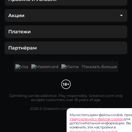
Акции
Платежи
Партнёрам
Показать больше
Gambling can be addictive. Play responsibly. Greatwin.com only
accepts customers over 18 years of age.
2026 © Greatwin.com All rights reserved.
Мы используем файлы cookie, про
Уведомление о файлах cookie
для
дополнительной информации. Вы
изменить эти настройки в
Настройки файлов cookie