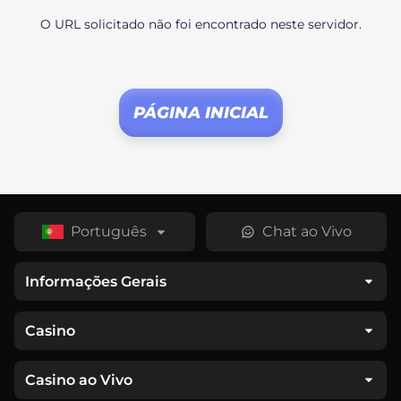
O URL solicitado não foi encontrado neste servidor.
PÁGINA INICIAL
Português
Chat ao Vivo
Informações Gerais
Casino
Casino ao Vivo