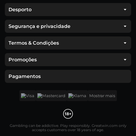
Desporto
Segurança e privacidade
Termos & Condições
Promoções
Pagamentos
Mostrar mais
Gambling can be addictive. Play responsibly. Greatwin.com only
accepts customers over 18 years of age.