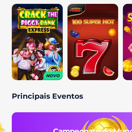
JOGAR
JOGAR
NOVO
Principais Eventos
Campeonato do Mund