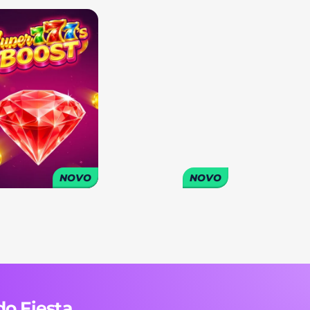
JOGAR
JOGAR
JOG
NOVO
NOVO
o Fiesta