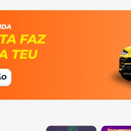
IDA
STA
FAZ
A TEU
ÃO