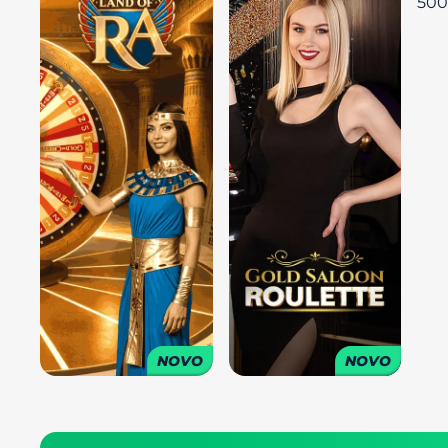
JOGAR
JOGAR
NOVO
NOVO