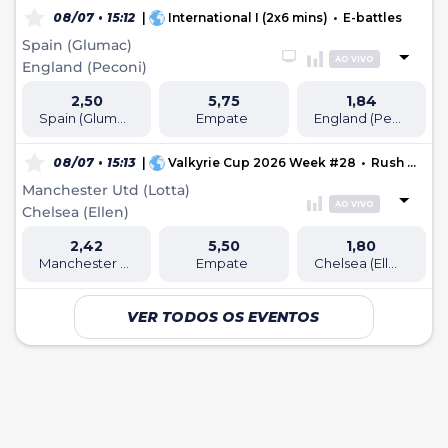
08/07 • 15:12
|
International I (2x6 mins)
•
E-battles
Spain (Glumac)
AO VIVO
England (Peconi)
2,50
5,75
1,84
Spain (Glumac)
Empate
England (Peconi)
08/07 • 15:13
|
Valkyrie Cup 2026 Week #28
•
Rush Football
Manchester Utd (Lotta)
AO VIVO
Chelsea (Ellen)
2,42
5,50
1,80
Manchester Utd (Lotta)
Empate
Chelsea (Ellen)
VER TODOS OS EVENTOS