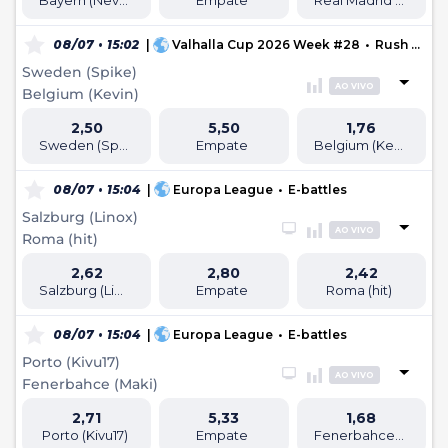
Bayern (Never)
Empate
Real Madrid (n1k1tmine)
08/07 • 15:02
|
Valhalla Cup 2026 Week #28
•
Rush Football
Sweden (Spike)
AO VIVO
Belgium (Kevin)
2,50
5,50
1,76
Sweden (Spike)
Empate
Belgium (Kevin)
08/07 • 15:04
|
Europa League
•
E-battles
Salzburg (Linox)
AO VIVO
Roma (hit)
2,62
2,80
2,42
Salzburg (Linox)
Empate
Roma (hit)
08/07 • 15:04
|
Europa League
•
E-battles
Porto (Kivu17)
AO VIVO
Fenerbahce (Maki)
2,71
5,33
1,68
Porto (Kivu17)
Empate
Fenerbahce (Maki)