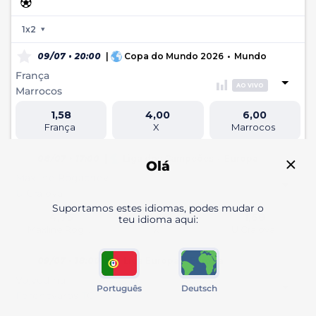
FUTEBOL
1x2
09/07 • 20:00
|
Copa do Mundo 2026
•
Mundo
França
AO VIVO
Marrocos
1,58
4,00
6,00
França
X
Marrocos
08/07 • 17:00
|
Liga dos Campeões
•
Europa
Olá
Maxline Rogachev
AO VIVO
U Craiova
Suportamos estes idiomas, podes mudar o
4,75
3,66
1,68
teu idioma aqui:
Maxline Rogachev
X
U Craiova
09/07 • 18:00
|
Liga Europa
•
Europa
Vojvodina
Português
Deutsch
AO VIVO
Ferencvaros TC