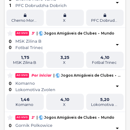
1
PFC Dobrudzha Dobrich
Cherno More Varna
X
PFC Dobrudzha Dobrich
3'
|
Jogos Amigáveis de Clubes
•
Mundo
AO VIVO
MSK Zilina B
0
0
Fotbal Trinec
1,75
3,25
4,10
MSK Zilina B
X
Fotbal Trinec
Por iniciar
|
Jogos Amigáveis de Clubes
•
Mundo
AO VIVO
Komarno
0
0
Lokomotiva Zvolen
1,46
4,10
5,20
Komarno
X
Lokomotiva Zvolen
2'
|
Jogos Amigáveis de Clubes
•
Mundo
AO VIVO
Gornik Polkowice
0