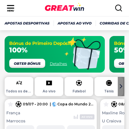
APOSTAS DESPORTIVAS
APOSTAS AO VIVO
CORRIDAS DE 
Todos os desportos
Ao vivo
Futebol
Ténis
09/07 • 20:00
|
Copa do Mundo 2026
•
Mundo
08/07
França
Maxline Rog
AO VIVO
Marrocos
U Craiova