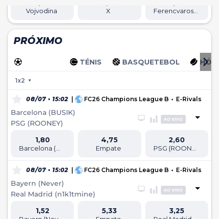
2,90
3,33
2,28
Vojvodina
X
Ferencvaros TC
PRÓXIMO
FUTEBOL
TÉNIS
BASQUETEBOL
HÓQU
1x2
08/07 • 15:02
|
FC26 Champions League B
•
E-Rivals
Barcelona (BUSIK)
AO VIVO
PSG (ROONEY)
1,80
4,75
2,60
Barcelona (BUSIK)
Empate
PSG (ROONEY)
08/07 • 15:02
|
FC26 Champions League B
•
E-Rivals
Bayern (Never)
AO VIVO
Real Madrid (n1k1tmine)
1,52
5,33
3,25