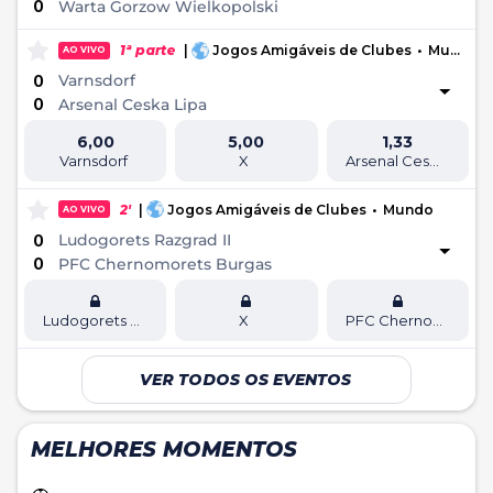
0
Warta Gorzow Wielkopolski
1ª parte
|
Jogos Amigáveis de Clubes
•
Mundo
AO VIVO
Varnsdorf
0
0
Arsenal Ceska Lipa
6,00
5,00
1,33
Varnsdorf
X
Arsenal Ceska Lipa
2'
|
Jogos Amigáveis de Clubes
•
Mundo
AO VIVO
Ludogorets Razgrad II
0
0
PFC Chernomorets Burgas
Ludogorets Razgrad II
X
PFC Chernomorets Burgas
VER TODOS OS EVENTOS
MELHORES MOMENTOS