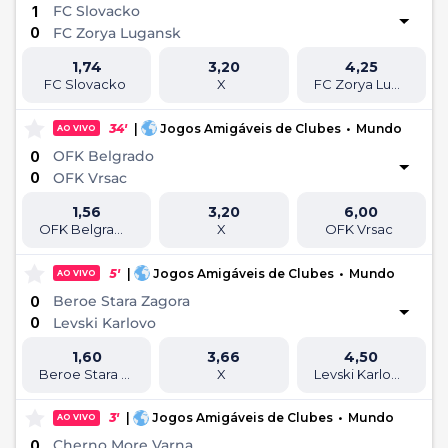
FC Slovacko
1
0
FC Zorya Lugansk
1,74
3,20
4,25
FC Slovacko
X
FC Zorya Lugansk
34'
|
Jogos Amigáveis de Clubes
•
Mundo
AO VIVO
OFK Belgrado
0
0
OFK Vrsac
1,56
3,20
6,00
OFK Belgrado
X
OFK Vrsac
5'
|
Jogos Amigáveis de Clubes
•
Mundo
AO VIVO
Beroe Stara Zagora
0
0
Levski Karlovo
1,60
3,66
4,50
Beroe Stara Zagora
X
Levski Karlovo
3'
|
Jogos Amigáveis de Clubes
•
Mundo
AO VIVO
Cherno More Varna
0