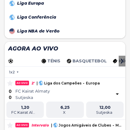
Liga Europa
Liga Conferência
Liga NBA de Verão
AGORA AO VIVO
FUTEBOL
TÉNIS
BASQUETEBOL
HÓQU
1x2
2'
|
Liga dos Campeões
•
Europa
AO VIVO
FC Kairat Almaty
0
0
Sutjeska
1,20
6,25
12,00
FC Kairat Almaty
X
Sutjeska
Intervalo
|
Jogos Amigáveis de Clubes
•
Mundo
AO VIVO