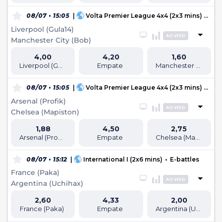
08/07 • 15:05
|
Volta Premier League 4x4 (2x3 mins)
•
E-ba
Liverpool (Gula14)
AO VIVO
Manchester City (Bob)
4,00
4,20
1,60
Liverpool (Gula14)
Empate
Manchester City (Bob)
08/07 • 15:05
|
Volta Premier League 4x4 (2x3 mins)
•
E-ba
Arsenal (Profik)
AO VIVO
Chelsea (Mapiston)
1,88
4,50
2,75
Arsenal (Profik)
Empate
Chelsea (Mapiston)
08/07 • 15:12
|
International I (2x6 mins)
•
E-battles
France (Paka)
AO VIVO
Argentina (Uchihax)
2,60
4,33
2,00
France (Paka)
Empate
Argentina (Uchihax)