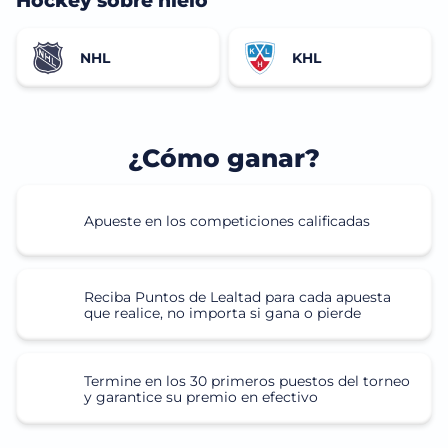
Hockey sobre hielo
NHL
KHL
¿Cómo ganar?
Apueste en los competiciones calificadas
Reciba Puntos de Lealtad para cada apuesta
que realice, no importa si gana o pierde
Termine en los 30 primeros puestos del torneo
y garantice su premio en efectivo