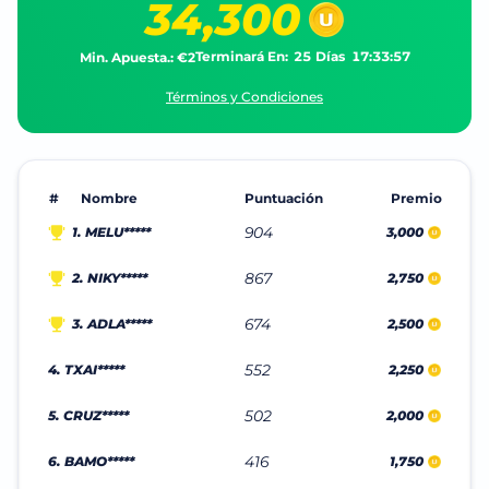
34,300
Terminará En:
25
Días
17
:
33
:
57
Min. Apuesta.:
€2
Términos y Condiciones
#
Nombre
Puntuación
Premio
1.
MELU*****
904
3,000
2.
NIKY*****
867
2,750
3.
ADLA*****
674
2,500
4.
TXAI*****
552
2,250
5.
CRUZ*****
502
2,000
6.
BAMO*****
416
1,750