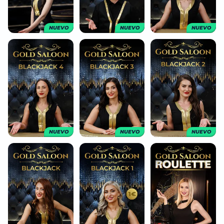
NUEVO
NUEVO
NUEVO
NUEVO
NUEVO
NUEVO