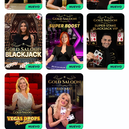
NUEVO
NUEVO
NUEVO
NUEVO
NUEVO
NUEVO
NUEVO
NUEVO