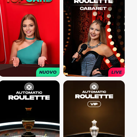
GIOCA A
GIOCA A
NUOVO
LIVE
GIOCA A
GIOCA A