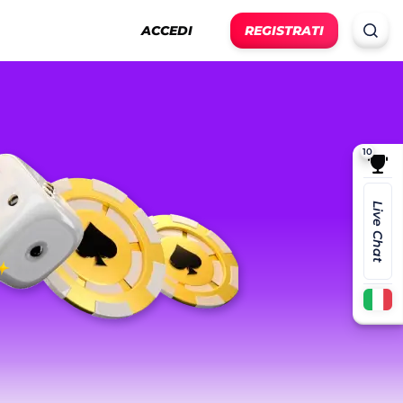
ACCEDI
REGISTRATI
10
Live Chat