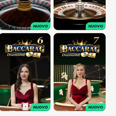
NUOVO
NUOVO
GIOCA A
GIOCA A
NUOVO
NUOVO