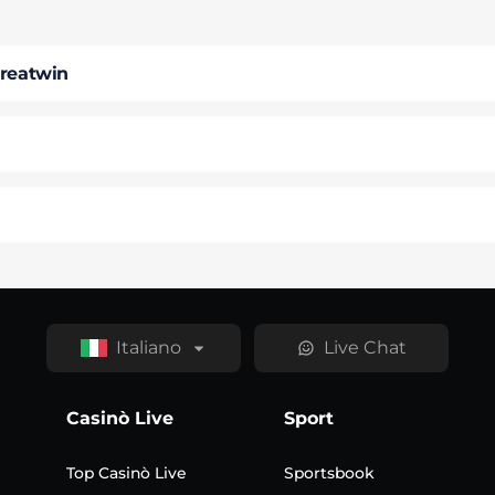
Greatwin
Italiano
Live Chat
Casinò Live
Sport
Top Casinò Live
Sportsbook