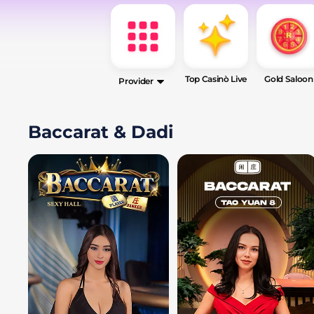
Top Casinò Live
Gold Saloon
Provider
Baccarat & Dadi
GIOCA A
GIOCA A