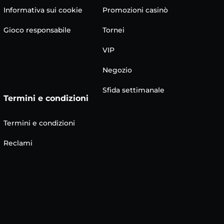
Informativa sui cookie
Promozioni casinò
Gioco responsabile
Tornei
VIP
Negozio
Sfida settimanale
Termini e condizioni
Termini e condizioni
Reclami