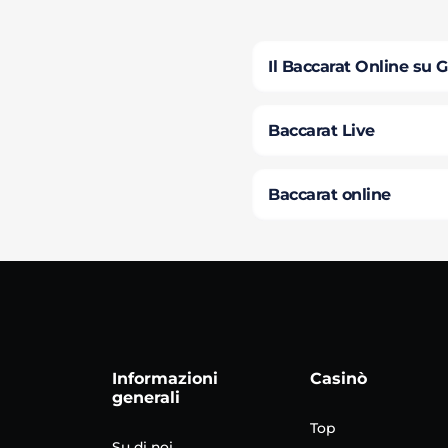
Il Baccarat Online su 
Baccarat Live
Baccarat online
Informazioni
Casinò
generali
Top
Su di noi