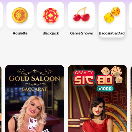
Roulette
Blackjack
Game Shows
Baccarat & Dadi
GIOCA A
GIOCA A