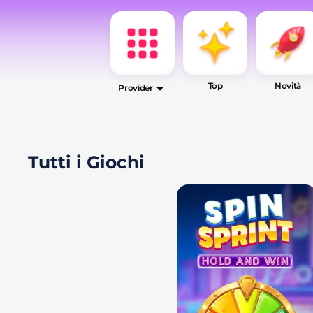
Top
Novità
Provider
Tutti i Giochi
GIOCA A
GIOCA A