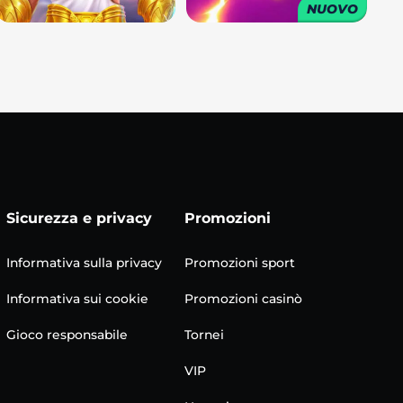
NUOVO
Sicurezza e privacy
Promozioni
Informativa sulla privacy
Promozioni sport
Informativa sui cookie
Promozioni casinò
Gioco responsabile
Tornei
VIP