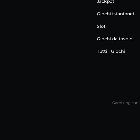
Jackpot
Giochi istantanei
Slot
Giochi da tavolo
Tutti i Giochi
Gambling can b