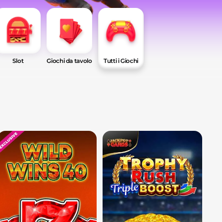
Slot
Giochi da tavolo
Tutti i Giochi
GIOCA A
GIOCA A