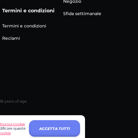
Negozio
Termini e condizioni
Sfida settimanale
Termini e condizioni
Reclami
8 years of age.
iva sui cookie
ificare queste
ACCETTA TUTTI
cookie