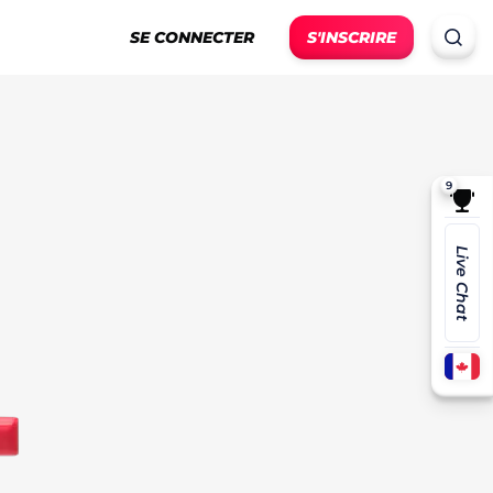
SE CONNECTER
S'INSCRIRE
9
Live Chat