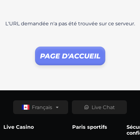
L'URL demandée n'a pas été trouvée sur ce serveur.
PAGE D'ACCUEIL
Français
Live Chat
Live Casino
Paris sportifs
Sécur
confi