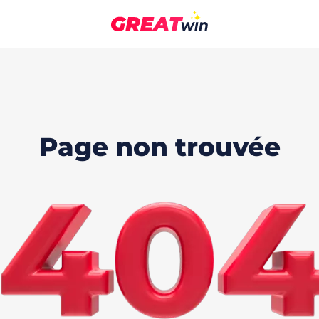
Page non trouvée