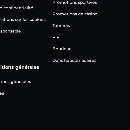
Promotions sportives
e confidentialité
Promotions de casino
ations sur les cookies
Tournois
esponsable
VIP
Boutique
Défis hebdomadaires
itions générales
tions générales
es