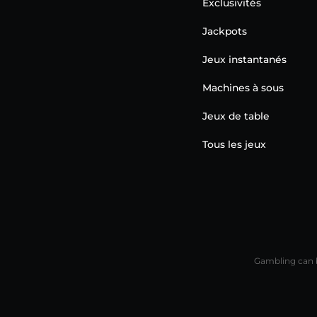
Exclusivités
Jackpots
Jeux instantanés
Machines à sous
Jeux de table
Tous les jeux
Gambling can b