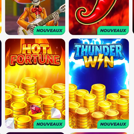
NOUVEAUX
NOUVEAUX
JOUER
JOUER
NOUVEAUX
NOUVEAUX