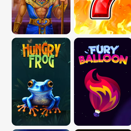
JOUER
JOUER