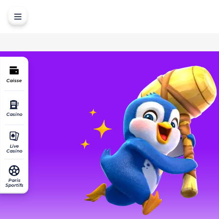
Caisse
Casino
Live
Casino
Paris
Sportifs