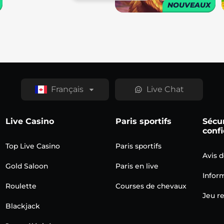
NOUVEAUX
Français
Live Chat
Live Casino
Paris sportifs
Sécur
confi
Top Live Casino
Paris sportifs
Avis d
Gold Saloon
Paris en live
Inform
Roulette
Courses de chevaux
Jeu r
Blackjack