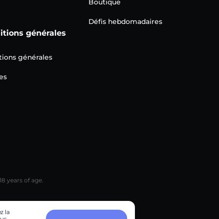
Boutique
Défis hebdomadaires
itions générales
tions générales
es
8 years of age.
z la
lus