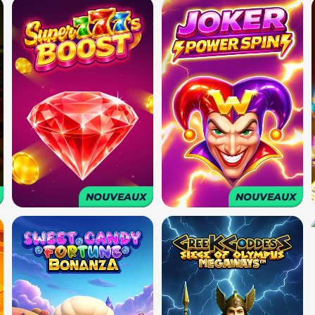
JOUER
JOUER
NOUVEAUX
NOUVEAUX