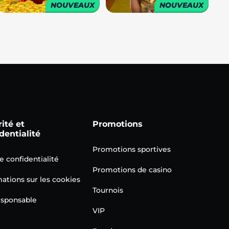
NOUVEAUX
NOUVEAUX
ité et
Promotions
dentialité
Promotions sportives
e confidentialité
Promotions de casino
ations sur les cookies
Tournois
esponsable
VIP