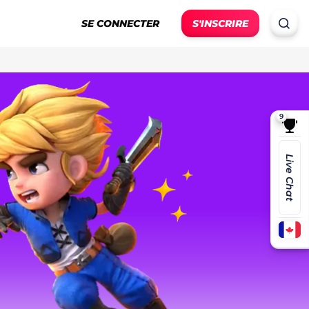
SE CONNECTER
S'INSCRIRE
9
Live Chat