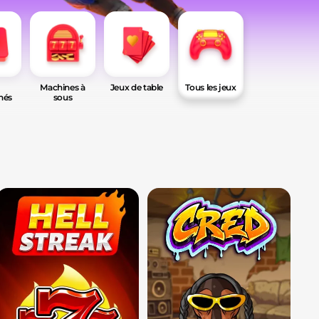
Machines à
Jeux de table
Tous les jeux
nés
sous
JOUER
JOUER