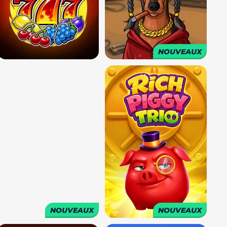
NOUVEAUX
JOUER
JOUER
NOUVEAUX
NOUVEAUX