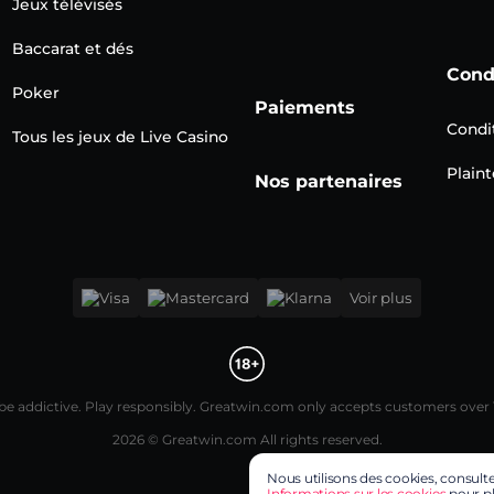
Jeux télévisés
Baccarat et dés
Cond
Poker
Paiements
Condi
Tous les jeux de Live Casino
Plaint
Nos partenaires
Voir plus
e addictive. Play responsibly. Greatwin.com only accepts customers over 1
2026 © Greatwin.com All rights reserved.
Nous utilisons des cookies, consulte
Informations sur les cookies
pour p