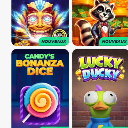
JOUER
JOUER
NOUVEAUX
NOUVEAUX
JOUER
JOUER