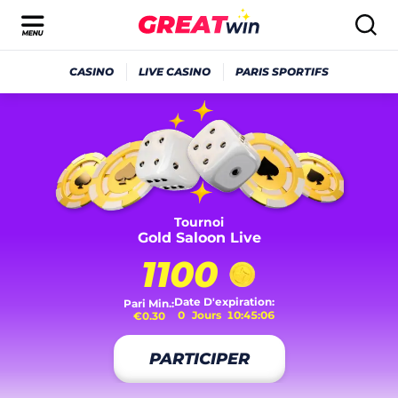
CASINO
LIVE CASINO
PARIS SPORTIFS
Tournoi
Gold Saloon Live
1100
Date D'expiration:
Pari Min.:
0
Jours
10
:
45
:
06
€0.30
PARTICIPER