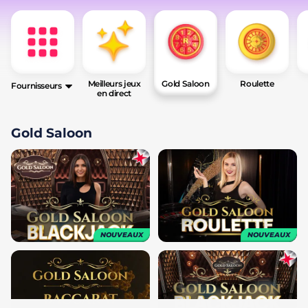
Meilleurs jeux
Gold Saloon
Roulette
Fournisseurs
en direct
Gold Saloon
NOUVEAUX
NOUVEAUX