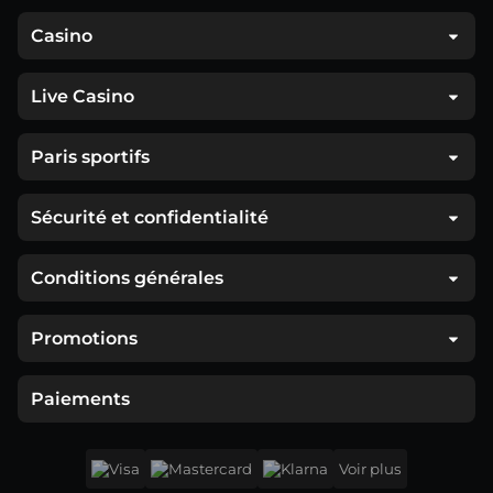
Casino
Live Casino
Paris sportifs
Sécurité et confidentialité
Conditions générales
Promotions
Paiements
Voir plus