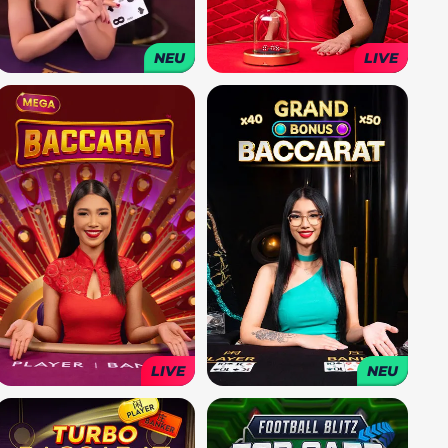
NEU
LIVE
SPIELE
SPIELE
LIVE
NEU