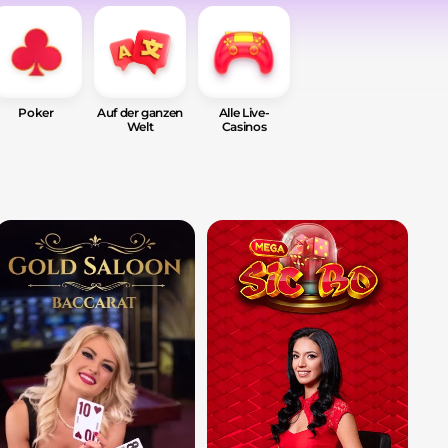
Poker
Auf der ganzen
Alle Live-
Welt
Casinos
SPIELE
SPIELE