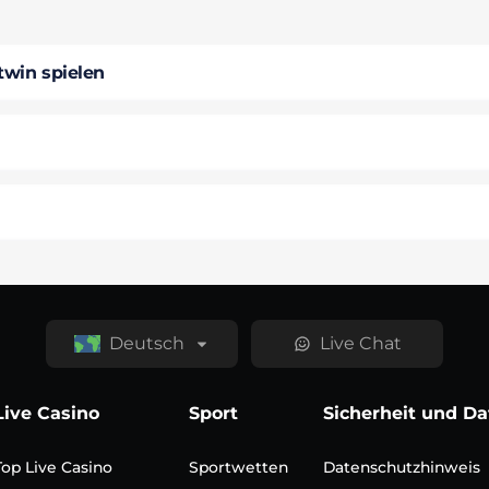
twin spielen
Deutsch
Live Chat
Live Casino
Sport
Sicherheit und D
Top Live Casino
Sportwetten
Datenschutzhinweis