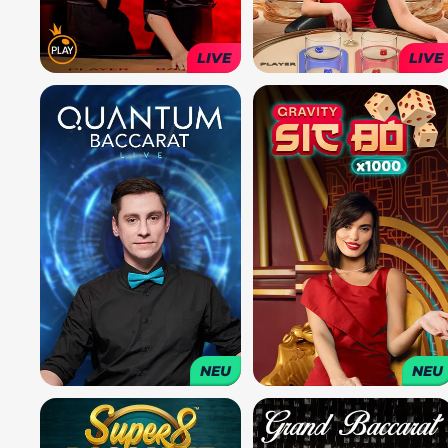
LIVE
LIVE
SPIELE
SPIELE
NEU
NEU