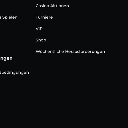
Casino Aktionen
s Spielen
Turniere
VIP
Shop
Wöchentliche Herausforderungen
ungen
tsbedingungen