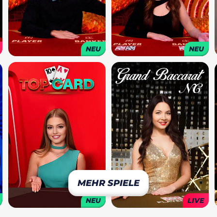
NEU
NEU
SPIELE
SPIELE
MEHR SPIELE
NEU
LIVE