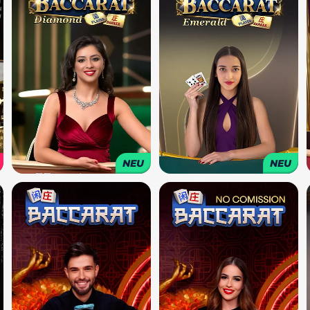
SPIELE
SPIELE
NEU
NEU
SPIELE
SPIELE