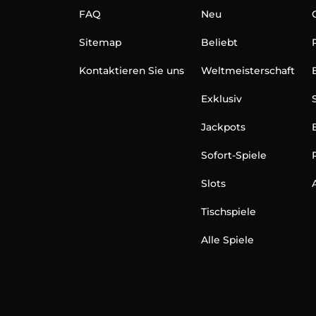
FAQ
Neu
Sitemap
Beliebt
Kontaktieren Sie uns
Weltmeisterschaft
Exklusiv
Jackpots
Sofort-Spiele
Slots
Tischspiele
Alle Spiele