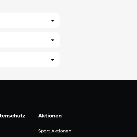
atenschutz
Aktionen
Sport Aktionen