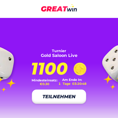
Turnier
Gold Saloon Live
1100
Am Ende In:
Mindesteinsatz:
1
Tage
03
:
20
:
48
€0.30
TEILNEHMEN