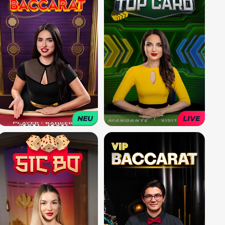
SPIELE
SPIELE
NEU
LIVE
SPIELE
SPIELE