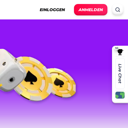
EINLOGGEN
ANMELDEN
10
Live Chat