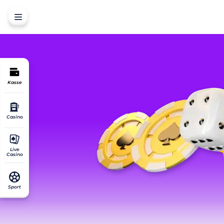
Kasse
Casino
Live
Casino
Sport