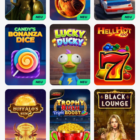
NEU
NEU
NEU
NEU
NEU