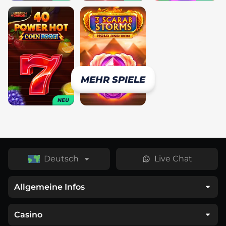
MEHR SPIELE
NEU
Deutsch
Live Chat
Allgemeine Infos
Casino