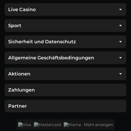
Live Casino
Sport
Sicherheit und Datenschutz
Allgemeine Geschäftsbedingungen
Aktionen
Zahlungen
Partner
Mehr anzeigen