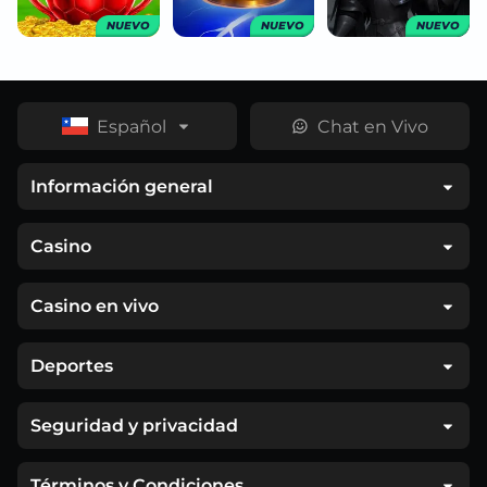
NUEVO
NUEVO
NUEVO
Español
Chat en Vivo
Información general
Casino
Casino en vivo
Deportes
Seguridad y privacidad
Términos y Condiciones