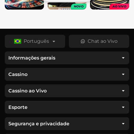
NOVO
AO VIVO
Português
Chat ao Vivo
Informações gerais
Cassino
Cassino ao Vivo
Esporte
Segurança e privacidade