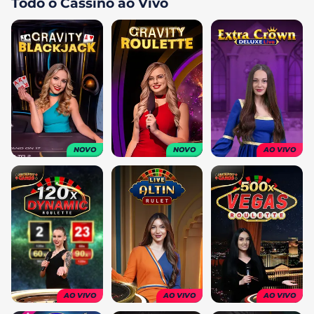
Todo o Cassino ao Vivo
NOVO
NOVO
AO VIVO
AO VIVO
AO VIVO
AO VIVO