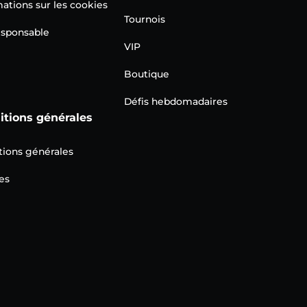
ations sur les cookies
Tournois
esponsable
VIP
Boutique
Défis hebdomadaires
itions générales
tions générales
es