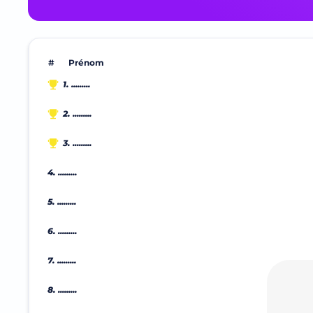
#
Prénom
1.
.........
2.
.........
3.
.........
4.
.........
5.
.........
6.
.........
7.
.........
8.
.........