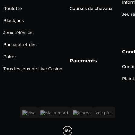
Inform
Roulette
Courses de chevaux
Jeu r
Blackjack
Jeux télévisés
Baccarat et dés
Cond
Poker
Paiements
Condi
Tous les jeux de Live Casino
Plaint
Voir plus