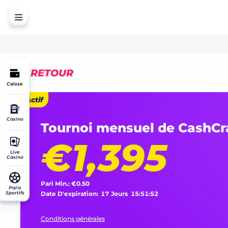
RETOUR
Caisse
Actif
Casino
Tournoi mensuel de CashCr
€1,395
Live
Casino
Pari Min.:
€0.50
Paris
Sportifs
Date D'expiration:
17
Jours
15
:
51
:
52
Conditions générales