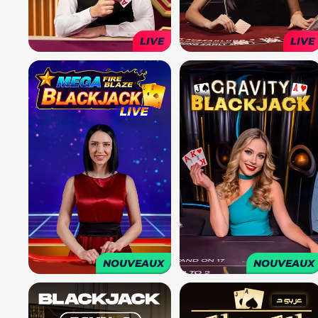
LIVE
LIVE
JOUER
JOUER
NOUVEAUX
NOUVEAUX