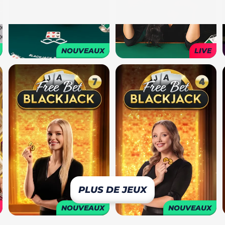
NOUVEAUX
LIVE
JOUER
JOUER
PLUS DE JEUX
NOUVEAUX
NOUVEAUX