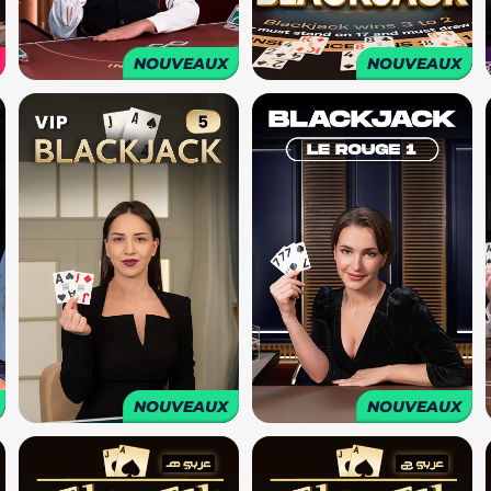
NOUVEAUX
NOUVEAUX
JOUER
JOUER
NOUVEAUX
NOUVEAUX