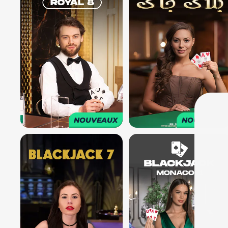
JOUER
JOUER
NOUVEAUX
NOUVEAUX
JOUER
JOUER