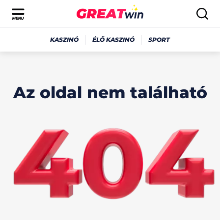
KASZINÓ
ÉLŐ KASZINÓ
SPORT
Az oldal nem található