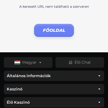
A keresett URL nem található a szerveren
FŐOLDAL
Magyar
Élő Chat
Általános információk
Kaszinó
Élő Kaszinó