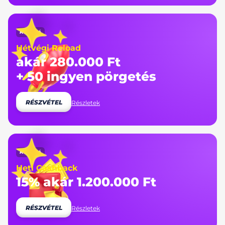
Kaszinó
Hétvégi Reload
akár 280.000 Ft
+ 50 ingyen pörgetés
RÉSZVÉTEL
Részletek
Kaszinó
Heti Cashback
15% akár 1.200.000 Ft
RÉSZVÉTEL
Részletek