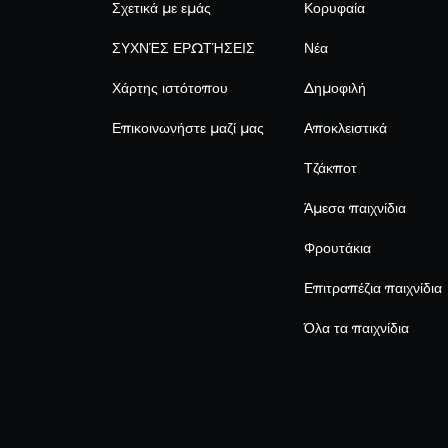
Σχετικά με εμάς
Κορυφαία
ΣΥΧΝΈΣ ΕΡΩΤΉΣΕΙΣ
Νέα
Χάρτης ιστότοπου
Δημοφιλή
Επικοινωνήστε μαζί μας
Αποκλειστικά
Τζάκποτ
Άμεσα παιχνίδια
Φρουτάκια
Επιτραπέζια παιχνίδια
Όλα τα παιχνίδια