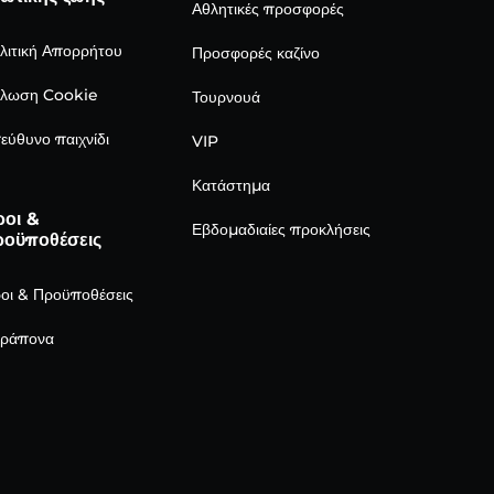
Αθλητικές προσφορές
λιτική Απορρήτου
Προσφορές καζίνο
λωση Cookie
Τουρνουά
εύθυνο παιχνίδι
VIP
Κατάστημα
ροι &
Εβδομαδιαίες προκλήσεις
ροϋποθέσεις
οι & Προϋποθέσεις
ράπονα