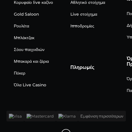
Κορυφαίο live καζίνο
Αθλητικό στοίχημα
Πο
Gold Saloon
Live στοίχημα
Δή
Ρουλέτα
Ιπποδρομίες
Υπ
Μπλάκτζακ
Σόου παιχνιδιών
Ό
Μπακαρά και ζάρια
Π
Πληρωμές
Πόκερ
Όρ
Όλα Live Casino
Πα
Εμφάνιση περισσότερων