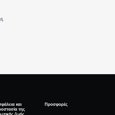
ή.
φάλεια και
Προσφορές
ροστασία της
ιωτικής ζωής