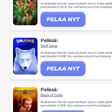
Avataksesi tämän saavutuksen sinun tulee pelat
panoksella 0.30 € (tai vastaava summa toisessa 
PELAA NYT
Pelissä:
Wolf Saga
Avataksesi tämän saavutuksen sinun tulee pelat
panoksella 0.30€ (tai vastaava summa toisessa 
PELAA NYT
Pelissä:
Book of Gods
Avataksesi tämän saavutuksen sinun tulee pelat
panoksella 0.30€ (tai vastaava summa toisessa 