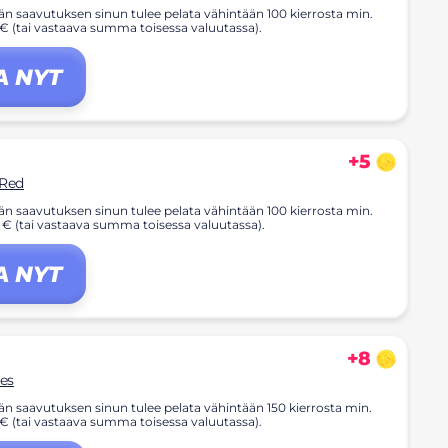
n saavutuksen sinun tulee pelata vähintään 100 kierrosta min.
€ (tai vastaava summa toisessa valuutassa).
A NYT
+5
 Red
n saavutuksen sinun tulee pelata vähintään 100 kierrosta min.
 € (tai vastaava summa toisessa valuutassa).
A NYT
+8
res
n saavutuksen sinun tulee pelata vähintään 150 kierrosta min.
€ (tai vastaava summa toisessa valuutassa).