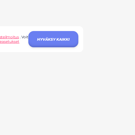
steilmoitus
. Voit
HYVÄKSY KAIKKI
easetukset
rvallisuus ja
Tarjoukset
sityisyys