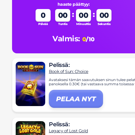
haaste päättyy:
:
:
0
00
00
00
Päivää
Tuntia
Minuuttia
Sekuntia
Valmis:
0
/10
Pelissä:
Book of Sun: Choice
Avataksesi tämän saavutuksen sinun tulee pelat
panoksella 0.30€ (tai vastaava summa toisessa 
PELAA NYT
Pelissä:
Legacy of Lost Gold