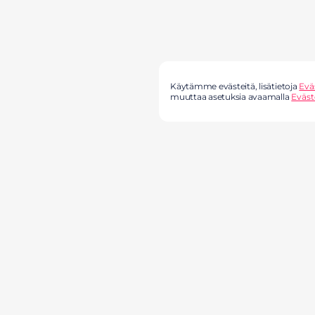
Käytämme evästeitä, lisätietoja
Evä
muuttaa asetuksia avaamalla
Eväst
Suomi
Live-chat
Live-kasino
Urheilu
Tu
yk