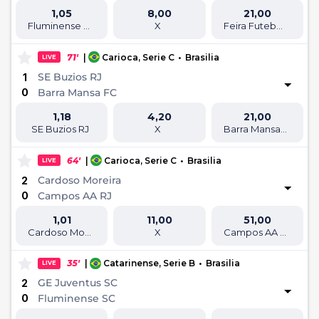
1,05
8,00
21,00
Fluminense de Feira FC BA
X
Feira Futebol Clube
71'
|
Carioca, Serie C
•
Brasilia
LIVE
SE Buzios RJ
1
0
Barra Mansa FC
1,18
4,20
21,00
SE Buzios RJ
X
Barra Mansa FC
64'
|
Carioca, Serie C
•
Brasilia
LIVE
Cardoso Moreira
2
0
Campos AA RJ
1,01
11,00
51,00
Cardoso Moreira
X
Campos AA RJ
35'
|
Catarinense, Serie B
•
Brasilia
LIVE
GE Juventus SC
2
0
Fluminense SC