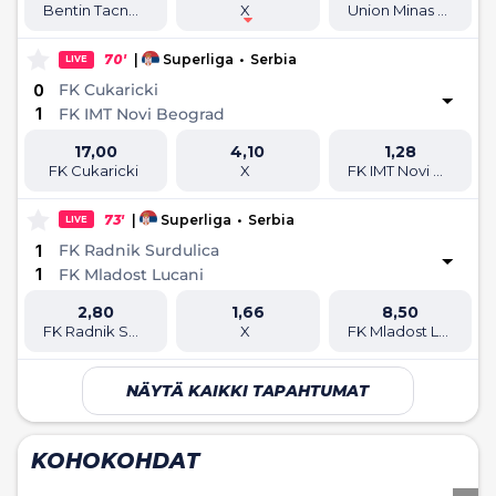
Bentin Tacna Heroica
X
Union Minas Volcan
70'
|
Superliga
•
Serbia
LIVE
FK Cukaricki
0
1
FK IMT Novi Beograd
17,00
4,10
1,28
FK Cukaricki
X
FK IMT Novi Beograd
73'
|
Superliga
•
Serbia
LIVE
FK Radnik Surdulica
1
1
FK Mladost Lucani
2,80
1,66
8,50
FK Radnik Surdulica
X
FK Mladost Lucani
NÄYTÄ KAIKKI TAPAHTUMAT
KOHOKOHDAT