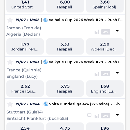
1,41
6,00
3,60
United States (Alicia)
Tasapeli
Spain (Nicol)
19/07 • 18:42
|
Valhalla Cup 2026 Week #29
•
Rush Football
Jordan (Frenkie)
LIVE
Algeria (Declan)
1,77
5,33
2,50
Jordan (Frenkie)
Tasapeli
Algeria (Declan)
19/07 • 18:43
|
Valkyrie Cup 2026 Week #29
•
Rush Football
France (Quinnie)
LIVE
England (Lucy)
2,62
5,75
1,68
France (Quinnie)
Tasapeli
England (Lucy)
19/07 • 18:44
|
Volta Bundesliga 4x4 (2x3 mins)
•
E-battles
Stuttgart (Gula14)
LIVE
Eintracht Frankfurt (bucho55)
2,54
4,75
1,96