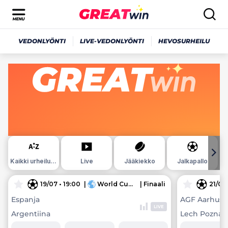
VEDONLYÖNTI
LIVE-VEDONLYÖNTI
HEVOSURHEILU
Kaikki urheilulajit
Live
Jääkiekko
Jalkapallo
19/07 • 19:00
|
World Cup 2026
| Finaali
•
Maailma
21/07 
Espanja
AGF Aarhus
LIVE
Argentiina
Lech Poznan