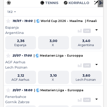
JALKAPALLO
TENNIS
KORIPALLO
BAS
1X2
19/07 • 19:00
|
World Cup 2026
•
Maailma
| Finaali
Espanja
LIVE
Argentiina
2,36
3,00
3,40
Espanja
X
Argentiina
21/07 • 17:00
|
Mestarien Liiga
•
Eurooppa
AGF Aarhus
LIVE
Lech Poznan
2,12
3,10
3,60
AGF Aarhus
X
Lech Poznan
21/07 • 18:00
|
Mestarien Liiga
•
Eurooppa
Fenerbahce
LIVE
Gornik Zabrze