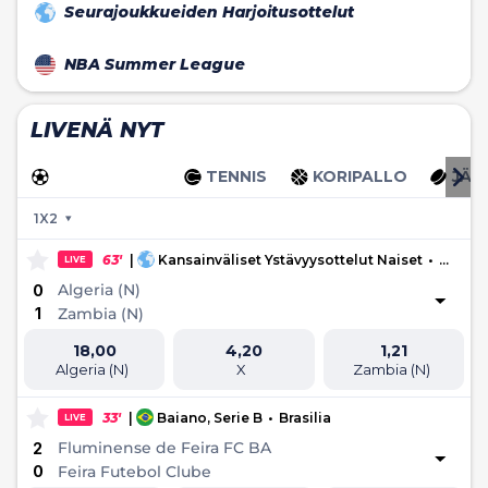
Seurajoukkueiden Harjoitusottelut
NBA Summer League
LIVENÄ NYT
JALKAPALLO
TENNIS
KORIPALLO
JÄÄ
1X2
63'
|
Kansainväliset Ystävyysottelut Naiset
•
Maailma
LIVE
Algeria (N)
0
1
Zambia (N)
18,00
4,20
1,21
Algeria (N)
X
Zambia (N)
33'
|
Baiano, Serie B
•
Brasilia
LIVE
Fluminense de Feira FC BA
2
0
Feira Futebol Clube