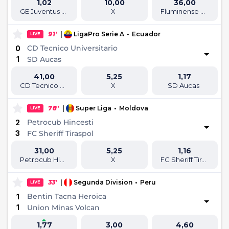
1,02
10,00
36,00
GE Juventus SC
X
Fluminense SC
91'
|
LigaPro Serie A
•
Ecuador
LIVE
CD Tecnico Universitario
0
1
SD Aucas
41,00
5,25
1,17
CD Tecnico Universitario
X
SD Aucas
78'
|
Super Liga
•
Moldova
LIVE
Petrocub Hincesti
2
3
FC Sheriff Tiraspol
31,00
5,25
1,16
Petrocub Hincesti
X
FC Sheriff Tiraspol
33'
|
Segunda Division
•
Peru
LIVE
Bentin Tacna Heroica
1
1
Union Minas Volcan
1,77
3,00
4,60