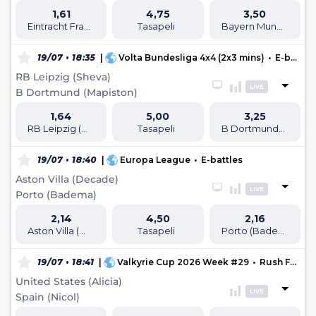
1,61
4,75
3,50
Eintracht Frankfurt (bucho55)
Tasapeli
Bayern Munchen (Dreamer)
19/07 • 18:35
|
Volta Bundesliga 4x4 (2x3 mins)
•
E-battles
RB Leipzig (Sheva)
LIVE
B Dortmund (Mapiston)
1,64
5,00
3,25
RB Leipzig (Sheva)
Tasapeli
B Dortmund (Mapiston)
19/07 • 18:40
|
Europa League
•
E-battles
Aston Villa (Decade)
LIVE
Porto (Badema)
2,14
4,50
2,16
Aston Villa (Decade)
Tasapeli
Porto (Badema)
19/07 • 18:41
|
Valkyrie Cup 2026 Week #29
•
Rush Football
United States (Alicia)
LIVE
Spain (Nicol)