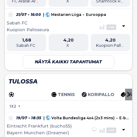
FC Ararat-Armenia
X
Shamrock Rovers
21/07 • 16:00
|
Mestarien Liiga
•
Eurooppa
Sabah FC
LIVE
Kuopion Palloseura
1,68
4,20
4,20
Sabah FC
X
Kuopion Palloseura
NÄYTÄ KAIKKI TAPAHTUMAT
TULOSSA
JALKAPALLO
TENNIS
KORIPALLO
JÄÄ
1X2
19/07 • 18:35
|
Volta Bundesliga 4x4 (2x3 mins)
•
E-battles
Eintracht Frankfurt (bucho55)
LIVE
Bayern Munchen (Dreamer)