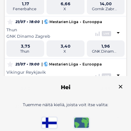
1,17
6,66
14,00
Fenerbahce
X
Gornik Zabrze
21/07 • 18:00
|
Mestarien Liiga
•
Eurooppa
Thun
LIVE
GNK Dinamo Zagreb
3,75
3,40
1,96
Thun
X
GNK Dinamo Zagreb
21/07 • 19:00
|
Mestarien Liiga
•
Eurooppa
Vikingur Reykjavik
LIVE
Hapoel Beer Sheva FC
Hei
2,40
3,60
2,66
Vikingur Reykjavik
X
Hapoel Beer Sheva FC
Tuemme näitä kieliä, joista voit itse valita:
21/07 • 19:00
|
Mestarien Liiga
•
Eurooppa
Larne FC
LIVE
Crvena Zvezda
20,00
7,00
1,12