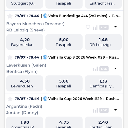
Stuttgart (Gula14)
Tasapeli
Eintracht Frankfurt (bucho55)
19/07 • 18:44
|
Volta Bundesliga 4x4 (2x3 mins)
•
E-battles
Bayern Munchen (Dreamer)
LIVE
RB Leipzig (Sheva)
4,20
5,00
1,48
Bayern Munchen (Dreamer)
Tasapeli
RB Leipzig (Sheva)
19/07 • 18:44
|
Valhalla Cup 3 2026 Week #29
•
Rush Football
Leverkusen (Galen)
LIVE
Benfica (Flynn)
4,50
5,66
1,33
Leverkusen (Galen)
Tasapeli
Benfica (Flynn)
19/07 • 18:44
|
Valhalla Cup 2026 Week #29
•
Rush Football
Argentina (Pedri)
LIVE
Jordan (Danny)
1,90
4,75
2,40
Argentina (Pedri)
Tasapeli
Jordan (Danny)