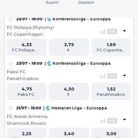
Suomi
Deutsch
Larne FC
X
Crvena Zvezda
23/07 • 18:00
|
Konferenssiliiga
•
Eurooppa
FC Polissya Zhytomyr
LIVE
FC Copenhagen
4,33
3,75
1,69
FC Polissya Zhytomyr
X
FC Copenhagen
23/07 • 18:00
|
Konferenssiliiga
•
Eurooppa
Paksi FC
LIVE
Panathinaikos
4,75
4,50
1,52
Paksi FC
X
Panathinaikos
21/07 • 16:00
|
Mestarien Liiga
•
Eurooppa
FC Ararat-Armenia
LIVE
Shamrock Rovers
2,25
3,40
3,00