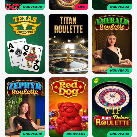
NOUVEAUX
LIVE
NOUVEAUX
NOUVEAUX
NOUVEAUX
NOUVEAUX
NOUVEAUX