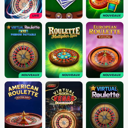
LIVE
NOUVEAUX
NOUVEAUX
NOUVEAUX
NOUVEAUX