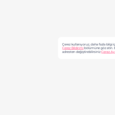
Çerez kullanıyoruz, daha fazla bilgi i
Çerez Bildirimi
bölümüne göz atın. B
adresten değiştirebilirsiniz
Çerez Aya
Türkçe
Canlı Chat