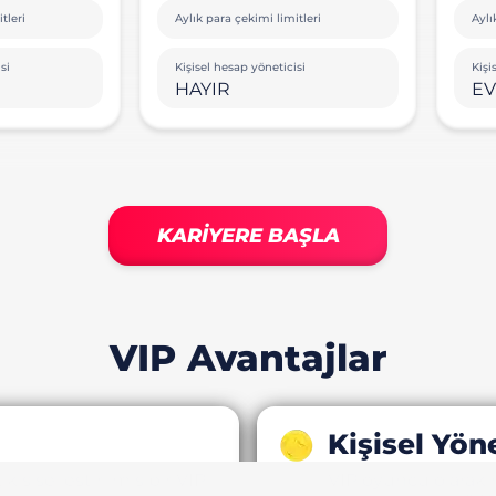
tleri
Aylık para çekimi limitleri
Aylı
si
Kişisel hesap yöneticisi
Kişi
HAYIR
EV
KARIYERE BAŞLA
VIP Avantajlar
Kişisel Yöne
kişiselleştirilmiş bir VIP
VIP oyuncu olarak ha