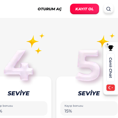
OTURUM AÇ
KAYIT OL
8
Canlı Chat
SEVIYE
SEVIYE
ıp bonusu
Kayıp bonusu
%
15%