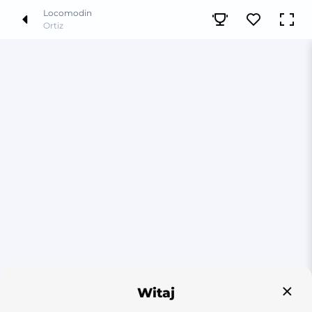
Locomodin
Ortiz
Witaj