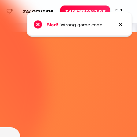
ZALOGUJ SIĘ
ZAREJESTRUJ SIĘ
×
Błąd!
Wrong game code
AJ TERAZ