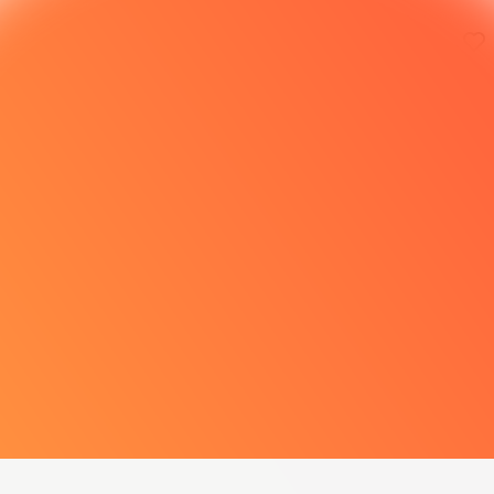
ję demo. Prawdziwa rozgrywka jest
ZAGR
ziej interesująca.