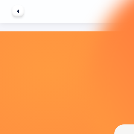
Grasz w wers
znacznie bard