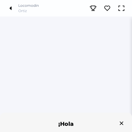
Locomodin
Ortiz
¡Hola