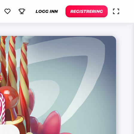
LOGG INN
REGISTRERING