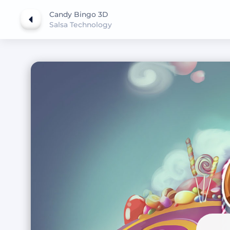
Candy Bingo 3D
Salsa Technology