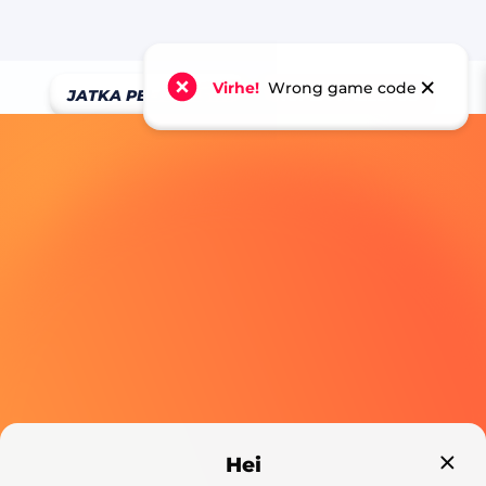
×
Virhe!
Wrong game code
JATKA PELAAMISTA
NOPEA TALLETUS
Hei