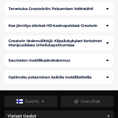
Tervetuloa Greatwiniin: Pelaamisen Voittotähti
Koe jännitys elävissä HD-kasinopeleissä Greatwin
Greatwin Vedonvälittäjä: Kilpailukykyiset Kertoimet
Monipuolisissa Urheilutapahtumissa
Saumaton mobiilikasinokokemus
Optimoitu pelaaminen kaikilla mobiililaitteilla
Suomi
Live-chat
Yleiset tiedot