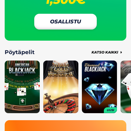
OSALLISTU
Pöytäpelit
KATSO KAIKKI
UUSI