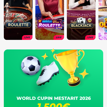
LIVE
LIVE
LIVE
WORLD CUPIN MESTARIT 2026
1,500€