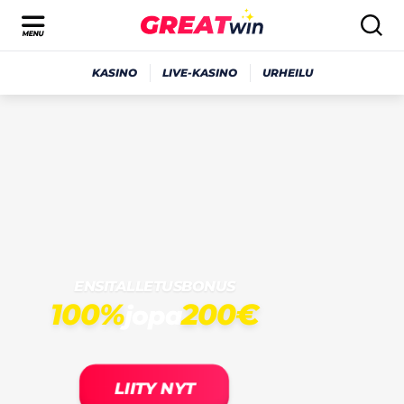
KASINO
LIVE-KASINO
URHEILU
TERVETULIAISBONUS
TERVETULIAISBONUS
ENSITALLETUSBONUS
ENSITALLETUSBONUS
100%
100%
500€
500€
jopa
jopa
100%
100%
200€
200€
jopa
jopa
+ 200 FS
+ 200 FS
LIITY NYT
LIITY NYT
LIITY NYT
LIITY NYT