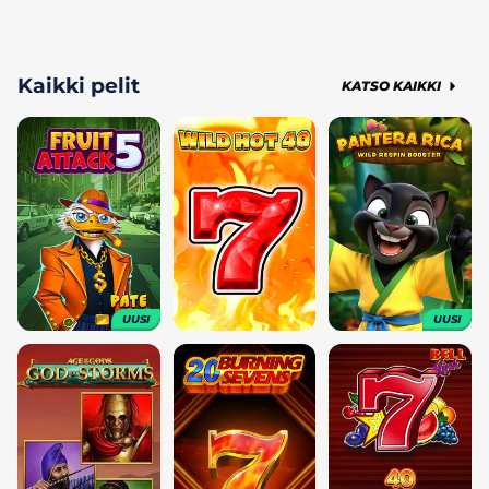
Kaikki pelit
KATSO KAIKKI
UUSI
UUSI