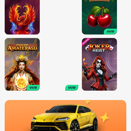
UUSI
UUSI
UUSI