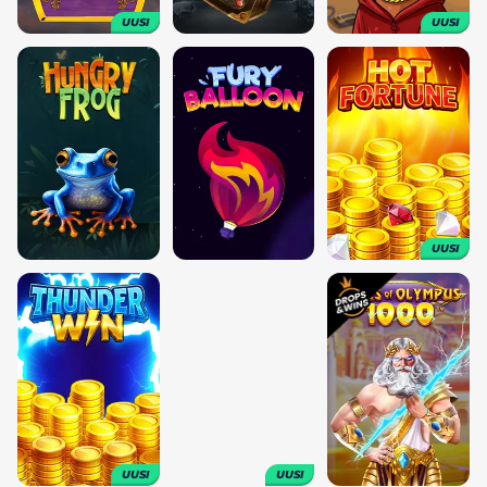
UUSI
UUSI
UUSI
UUSI
UUSI