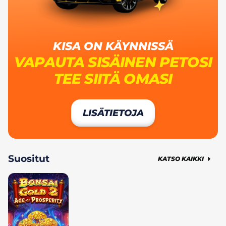
KISA ON KÄYNNISSÄ
VAPAUTA SISÄINEN PETOSI
TEE SIITÄ OMASI
LISÄTIETOJA
Suositut
KATSO KAIKKI