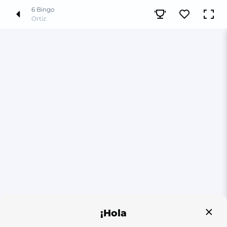
6 Bingo
Ortiz
¡Hola