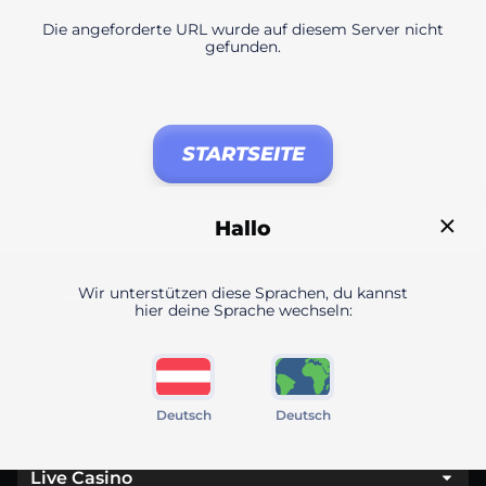
Die angeforderte URL wurde auf diesem Server nicht
gefunden.
STARTSEITE
Hallo
Wir unterstützen diese Sprachen, du kannst
Deutsch
Live Chat
hier deine Sprache wechseln:
Allgemeine Infos
Deutsch
Deutsch
Casino
Live Casino