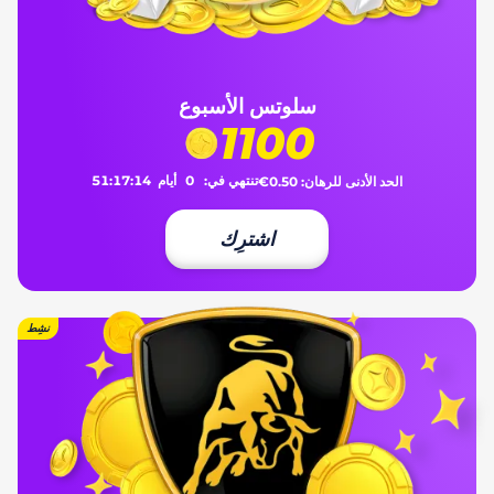
سلوتس الأسبوع
1100
تنتهي في:
0
أيام
14
:
17
:
51
الحد الأدنى للرهان:
€0.50
اشترِك
نشِط