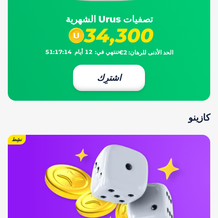
تصفيات Urus الشهرية
34,300
تنتهي في:
12
أيام
14
:
17
:
51
الحد الأدنى للرهان:
€2
اشترِك
كازينو
نشِط