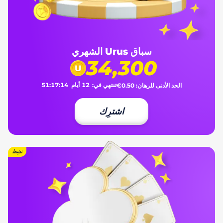
سباق Urus الشهري
34,300
تنتهي في:
12
أيام
14
:
17
:
51
الحد الأدنى للرهان:
€0.50
اشترِك
نشِط