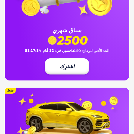
سباق شهري
2500
تنتهي في:
12
أيام
14
:
17
:
51
الحد الأدنى للرهان:
€0.50
اشترِك
نشِط