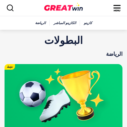
كازينو
الكازينو المباشر
الرياضة
البطولات
الرياضة
نشِط