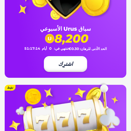
سباق Urus الأسبوعي
8,200
تنتهي في:
0
أيام
14
:
17
:
51
الحد الأدنى للرهان:
€0.30
اشترِك
نشِط