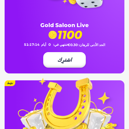
Gold Saloon Live
1100
تنتهي في:
0
أيام
14
:
17
:
51
الحد الأدنى للرهان:
€0.30
اشترِك
نشِط