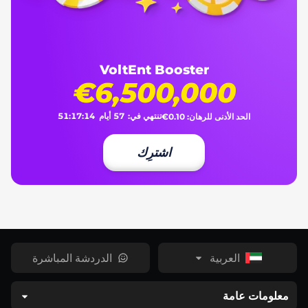
VoltEnt Booster
€6,500,000
تنتهي في:
57
أيام
14
:
17
:
51
الحد الأدنى للرهان:
€0.10
اشترِك
العربية
الدردشة المباشرة
معلومات عامة