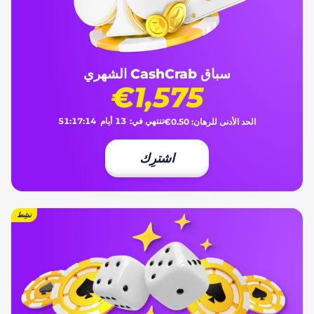
سباق CashCrab الشهري
€1,575
تنتهي في:
13
أيام
14
:
17
:
51
الحد الأدنى للرهان:
€0.50
اشترِك
نشِط