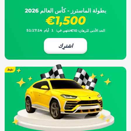
بطولة الماسترز - كأس العالم 2026
€1,500
تنتهي في:
1
أيام
14
:
17
:
51
الحد الأدنى للرهان:
€10
اشترِك
نشِط